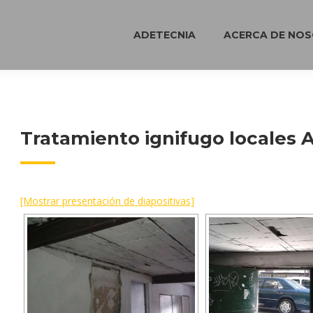
ADETECNIA
ACERCA DE NO
Tratamiento ignifugo locales 
[Mostrar presentación de diapositivas]